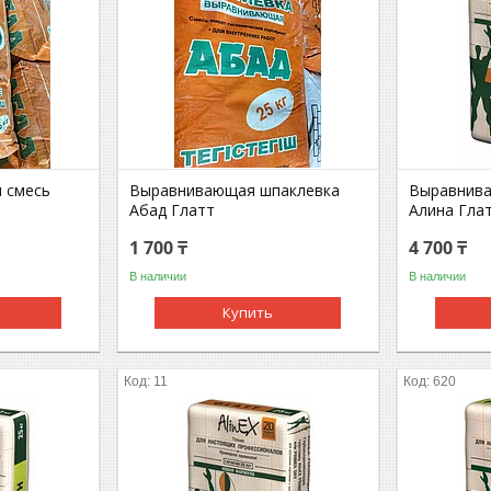
я смесь
Выравнивающая шпаклевка
Выравнив
Абад Глатт
Алина Гла
1 700 ₸
4 700 ₸
В наличии
В наличии
Купить
11
620