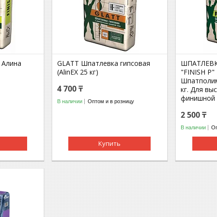
 Алина
GLATT Шпатлевка гипсовая
ШПАТЛЕВ
(AlinEX 25 кг)
"FINISH P" 
Шпатполим
4 700 ₸
кг. Для в
финишной
В наличии
Оптом и в розницу
2 500 ₸
В наличии
Оп
Купить