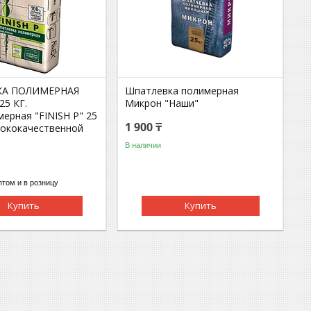
КА ПОЛИМЕРНАЯ
Шпатлевка полимерная
25 КГ.
Микрон "Наши"
ерная "FINISH P" 25
1 900 ₸
ысококачественной
В наличии
том и в розницу
Купить
Купить