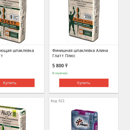
ающая шпаклевка
Финишная шпаклевка Алина
тт
Глатт Плюс
5 800 ₸
В наличии
Купить
Купить
621