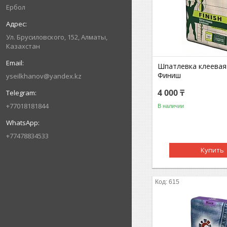
Ербол
Ул. Брусиловского, 152, Алматы,
Казахстан
Шпатлевка клеевая
Финиш
yseilkhanov@yandex.kz
4 000 ₸
+77018181844
В наличии
+77478834533
Купить
615