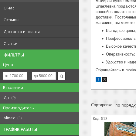
Выбирая сухие смеси
шпаклевка продаются
О нас
способов оплаты и г
доставки. Постоянные
Отзывы
магазине, вы можете 
Выгодные цены;
Доставка и оплата
Профессиональ
Статьи
Высокое качест
Оперативность;
ФИЛЬТРЫ
Удобство и над
Цена
Обращайтесь в любое
В наличии
Да
9
Производитель
Alinex
3
513
ГРАФИК РАБОТЫ