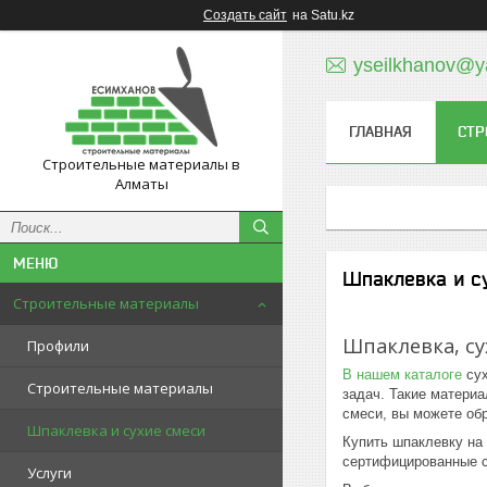
Создать сайт
на Satu.kz
yseilkhanov@y
ГЛАВНАЯ
СТР
Строительные материалы в
Алматы
Шпаклевка и с
Строительные материалы
Шпаклевка, су
Профили
В нашем каталоге
сух
Строительные материалы
задач. Такие матери
смеси, вы можете об
Шпаклевка и сухие смеси
Купить шпаклевку на
сертифицированные с
Услуги