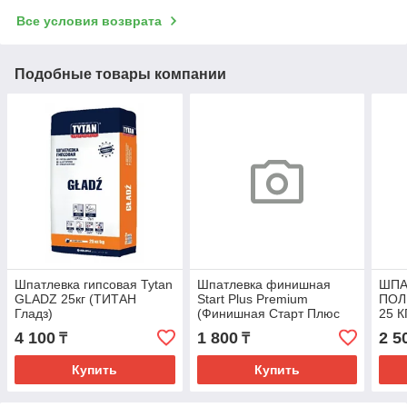
Все условия возврата
Подобные товары компании
Шпатлевка гипсовая Tytan
Шпатлевка финишная
ШПА
GLADZ 25кг (ТИТАН
Start Plus Premium
ПОЛ
Гладз)
(Финишная Старт Плюс
25 К
Премиум)
"FIN
4 100
1 800
2 5
₸
₸
высо
фин
Купить
Купить