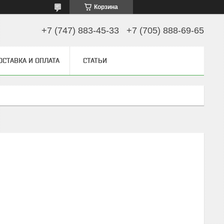
Корзина
+7 (747) 883-45-33
+7 (705) 888-69-65
ОСТАВКА И ОПЛАТА
СТАТЬИ