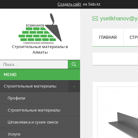
Создать сайт
на Satu.kz
yseilkhanov@y
ГЛАВНАЯ
СТР
Строительные материалы в
Алматы
Строительные материалы
Профили
Строительные материалы
Шпаклевка и сухие смеси
Услуги