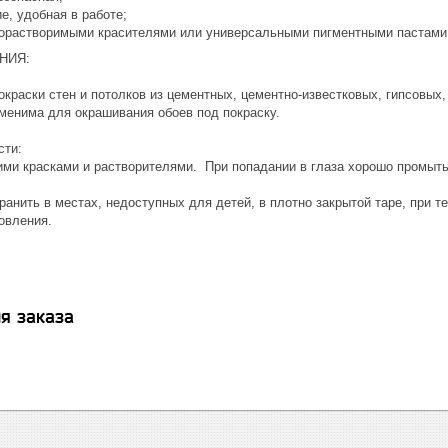
е, удобная в работе;
орастворимыми красителями или универсальными пигментными пастами
НИЯ:
окраски стен и потолков из цементных, цементно-известковых, гипсовых
именима для окрашивания обоев под покраску.
сти:
ми красками и растворителями. При попадании в глаза хорошо промыть 
ранить в местах, недоступных для детей, в плотно закрытой таре, при т
овления.
я заказа