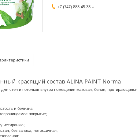
+7 (747) 883-45-33
арактеристики
нный красящий состав ALINA PAINT Norma
а для стен и потолков внутри помещения матовая, белая, протирающаяся
стость и белизна;
хопроницаемое покрытие;
му истиранию;
стая, без запаха, нетоксичная;
зопасная;