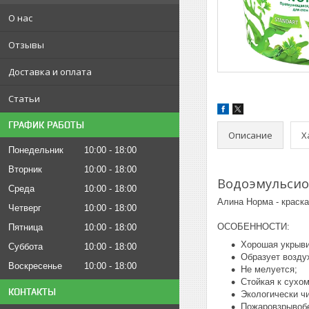
О нас
Отзывы
Доставка и оплата
Статьи
ГРАФИК РАБОТЫ
Описание
Х
Понедельник
10:00
18:00
Вторник
10:00
18:00
Водоэмульсио
Среда
10:00
18:00
Алина Норма - краск
Четверг
10:00
18:00
ОСОБЕННОСТИ:
Пятница
10:00
18:00
Хорошая укрыви
Суббота
10:00
18:00
Образует возду
Воскресенье
10:00
18:00
Не мелуется;
Стойкая к сухо
КОНТАКТЫ
Экологически чи
Пожаровзрывобе