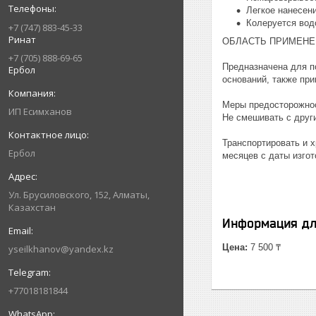
Легкое нанесени
Колеруется вод
+7 (747) 883-45-33
Ринат
ОБЛАСТЬ ПРИМЕНЕ
+7 (705) 888-69-65
Предназначена для п
Ербол
оснований, также пр
Меры предосторожно
ИП Есимxанов
Не смешивать с други
Транспортировать и х
Ербол
месяцев с даты изгот
Ул. Брусиловского, 152, Алматы,
Казахстан
Информация дл
Цена:
7 500 ₸
yseilkhanov@yandex.kz
+77018181844