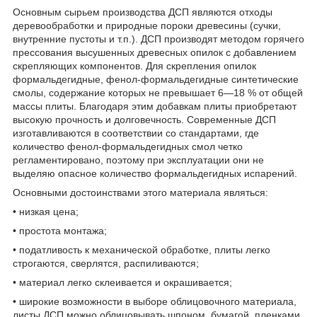
Основным сырьем производства ДСП являются отходы
деревообработки и природные пороки древесины (сучки,
внутренние пустоты и т.п.). ДСП производят методом горячего
прессования высушенных древесных опилок с добавлением
скрепляющих компонентов. Для скрепления опилок
формальдегидные, фенол-формальдегидные синтетические
смолы, содержание которых не превышает 6—18 % от общей
массы плиты. Благодаря этим добавкам плиты приобретают
высокую прочность и долговечность. Современные ДСП
изготавливаются в соответствии со стандартами, где
количество фенол-формальдегидных смол четко
регламентировано, поэтому при эксплуатации они не
выделяю опасное количество формальдегидных испарений.
Основными достоинствами этого материала являться:
• низкая цена;
• простота монтажа;
• податливость к механической обработке, плиты легко
строгаются, сверлятся, распиливаются;
• материал легко склеивается и окрашивается;
• широкие возможности в выборе облицовочного материала,
листы ДСП можно облицовывать шпоном, бумагой, пленками