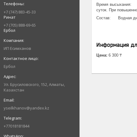
Время высыхания: Пр
суток. При повышенн
+7 (747) 883-45-33
Ринат
Состав: Водная дисп
+7 (705) 888-69-65
Ербол
Информация дл
ИП Есимxанов
Цена:
6 300 ₸
Ербол
Ул. Брусиловского, 152, Алматы,
Казахстан
yseilkhanov@yandex.kz
+77018181844