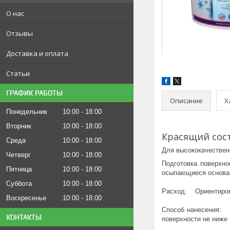
О нас
Отзывы
Доставка и оплата
Статьи
ГРАФИК РАБОТЫ
Описание
Х
Понедельник
10:00
18:00
Вторник
10:00
18:00
Красящий сост
Среда
10:00
18:00
Для высококачествен
Четверг
10:00
18:00
Подготовка поверхн
Пятница
10:00
18:00
осыпающиеся основан
Суббота
10:00
18:00
Расход: Ориентирово
Воскресенье
10:00
18:00
Способ нанесения: 
КОНТАКТЫ
поверхности не ниже 