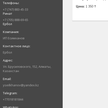
Цена:
1 350 ₸
+7 (747) 883-45-33
Ринат
+7 (705) 888-69-65
Ербол
ИП Есимxанов
Ербол
Ул. Брусиловского, 152, Алматы,
Казахстан
yseilkhanov@yandex.kz
+77018181844