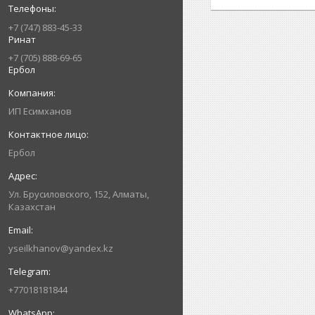
+7 (747) 883-45-33
Ринат
+7 (705) 888-69-65
Ербол
ИП Есимxанов
Ербол
Ул. Брусиловского, 152, Алматы,
Казахстан
yseilkhanov@yandex.kz
+77018181844