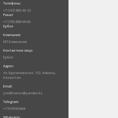
+7 (747) 883-45-33
Ринат
+7 (705) 888-69-65
Ербол
ИП Есимxанов
Ербол
Ул. Брусиловского, 152, Алматы,
Казахстан
yseilkhanov@yandex.kz
+77018181844