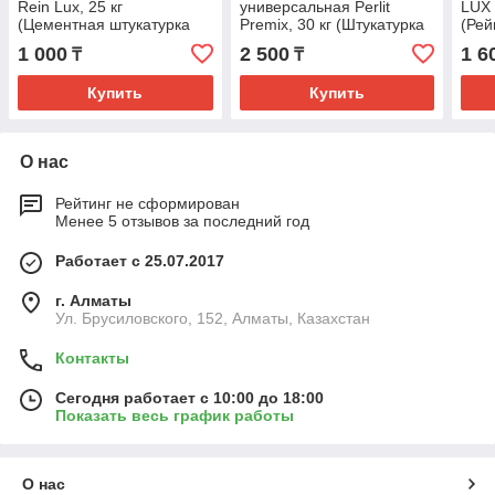
Rein Lux, 25 кг
универсальная Perlit
LUX 
(Цементная штукатурка
Premix, 30 кг (Штукатурка
(Рей
Рейн Люкс)
Перлит Премикс)
Унив
1 000
2 500
1 6
₸
₸
Купить
Купить
О нас
Рейтинг не сформирован
Менее 5 отзывов за последний год
Работает с 25.07.2017
г. Алматы
Ул. Брусиловского, 152, Алматы, Казахстан
Контакты
Сегодня работает с 10:00 до 18:00
Показать весь график работы
О нас