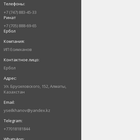
+7 (747) 883-45-33
Ринат
+7 (705) 888-69-65
Ербол
ИП Есимxанов
Ербол
Ул. Брусиловского, 152, Алматы,
Казахстан
yseilkhanov@yandex.kz
+77018181844