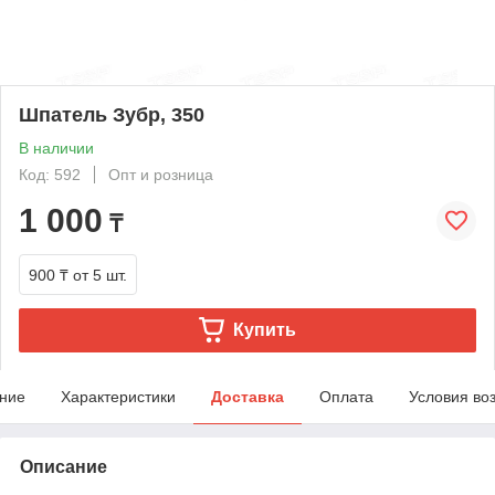
Шпатель Зубр, 350
В наличии
Код: 592
Опт и розница
1 000
₸
900 ₸
от 5 шт.
Купить
ние
Характеристики
Доставка
Оплата
Условия во
Описание