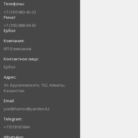
+7 (747) 883-45-33
Ринат
+7 (705) 888-69-65
Ербол
ИП Есимxанов
Ербол
Ул. Брусиловского, 152, Алматы,
Казахстан
yseilkhanov@yandex.kz
+77018181844