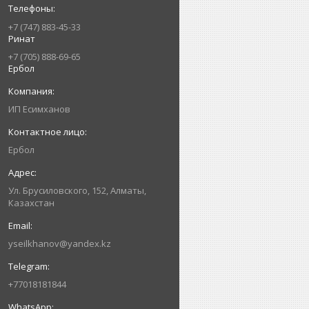
+7 (747) 883-45-33
Ринат
+7 (705) 888-69-65
Ербол
ИП Есимxанов
Ербол
Ул. Брусиловского, 152, Алматы,
Казахстан
yseilkhanov@yandex.kz
+77018181844