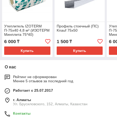
Утеплитель IZOTERM
Профиль стоечный (ПС)
Уте
П-75х40 4,8 м² (ИЗОТЕРМ
Knauf 75х50
П-75
Минплита 75*40)
Минп
6 000
1 500
6 0
₸
₸
Купить
Купить
О нас
Рейтинг не сформирован
Менее 5 отзывов за последний год
Работает с 25.07.2017
г. Алматы
Ул. Брусиловского, 152, Алматы, Казахстан
Контакты