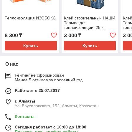
Теплоизоляция ИЗОБОКС
Клей строительный НАШИ
Кле
Термос для
Тер
теплоизоляции, 25 кг.
тепл
(Термос)
(Тер
8 300
3 000
3 0
₸
₸
Купить
Купить
О нас
Рейтинг не сформирован
Менее 5 отзывов за последний год
Работает с 25.07.2017
г. Алматы
Ул. Брусиловского, 152, Алматы, Казахстан
Контакты
Сегодня работает с 10:00 до 18:00
Показать весь график работы