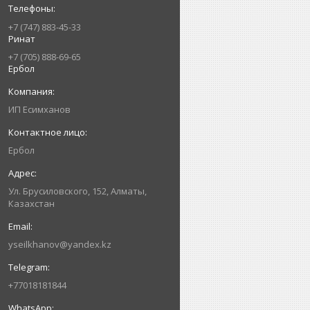
+7 (747) 883-45-33
Ринат
+7 (705) 888-69-65
Ербол
ИП Есимxанов
Ербол
Ул. Брусиловского, 152, Алматы,
Казахстан
yseilkhanov@yandex.kz
+77018181844