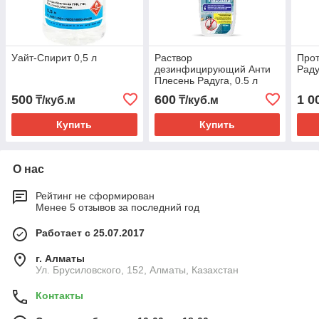
Уайт-Спирит 0,5 л
Раствор
Прот
дезинфицирующий Анти
Раду
Плесень Радуга, 0.5 л
500
600
1 0
₸/куб.м
₸/куб.м
Купить
Купить
О нас
Рейтинг не сформирован
Менее 5 отзывов за последний год
Работает с 25.07.2017
г. Алматы
Ул. Брусиловского, 152, Алматы, Казахстан
Контакты