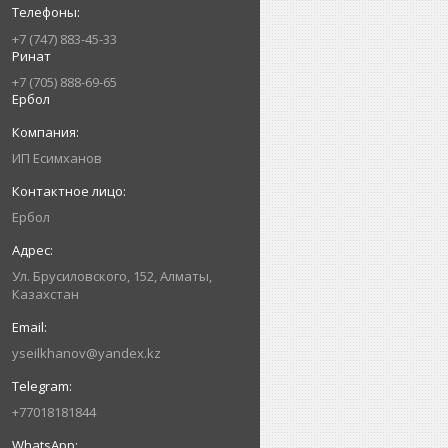
+7 (747) 883-45-33
Ринат
+7 (705) 888-69-65
Ербол
ИП Есимxанов
Ербол
Ул. Брусиловского, 152, Алматы,
Казахстан
yseilkhanov@yandex.kz
+77018181844