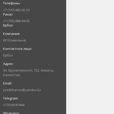
+7 (747) 883-45-33
Ринат
+7 (705) 888-69-65
Ербол
ИП Есимxанов
Ербол
Ул. Брусиловского, 152, Алматы,
Казахстан
yseilkhanov@yandex.kz
+77018181844