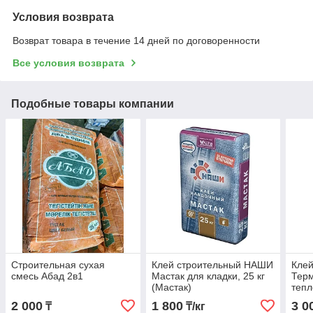
Условия возврата
Возврат товара в течение 14 дней по договоренности
Все условия возврата
Подобные товары компании
Строительная сухая
Клей строительный НАШИ
Кле
смесь Абад 2в1
Мастак для кладки, 25 кг
Тер
(Мастак)
тепл
(Тер
2 000
1 800
3 0
₸
₸/кг