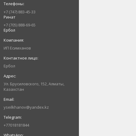
+7 (747) 883-45-33
Ринат
+7 (705) 888-69-65
Ербол
ИП Есимxанов
Ербол
Ул. Брусиловского, 152, Алматы,
Казахстан
yseilkhanov@yandex.kz
+77018181844