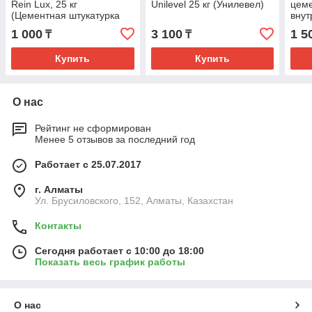
Rein Lux, 25 кг
Unilevel 25 кг (Унилевел)
цеме
(Цементная штукатурка
внут
Рейн Люкс)
(Нал
1 000
3 100
1 5
₸
₸
Цем
Купить
Купить
О нас
Рейтинг не сформирован
Менее 5 отзывов за последний год
Работает с 25.07.2017
г. Алматы
Ул. Брусиловского, 152, Алматы, Казахстан
Контакты
Сегодня работает с 10:00 до 18:00
Показать весь график работы
О нас