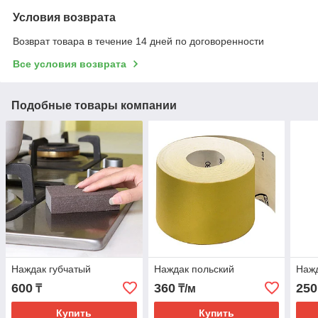
Условия возврата
Возврат товара в течение 14 дней по договоренности
Все условия возврата
Подобные товары компании
Наждак губчатый
Наждак польский
Нажд
600
360
250
₸
₸/м
Купить
Купить