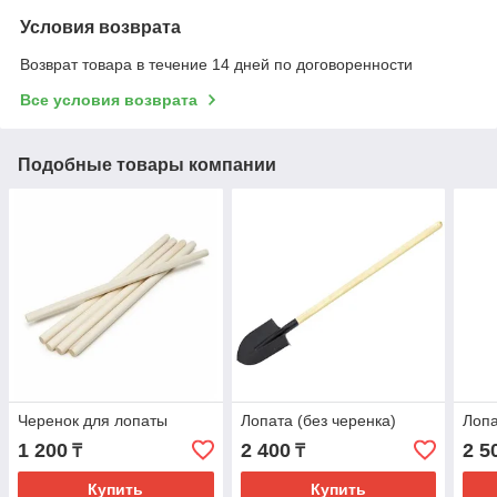
Условия возврата
Возврат товара в течение 14 дней по договоренности
Все условия возврата
Подобные товары компании
Черенок для лопаты
Лопата (без черенка)
Лопа
1 200
2 400
2 5
₸
₸
Купить
Купить