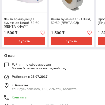
Лента армирующая
Лента бумажная SD Build,
Про
бумажная Knauf, 52*50
50*50 (ЛЕНТА СД)
(ПН)
(ЛЕНТА КНАУФ)
1 500
1 500
1 3
₸
₸
Купить
Купить
О нас
Рейтинг не сформирован
Менее 5 отзывов за последний год
Работает с 25.07.2017
г. Алматы
Ул. Брусиловского, 152, Алматы, Казахстан
Контакты