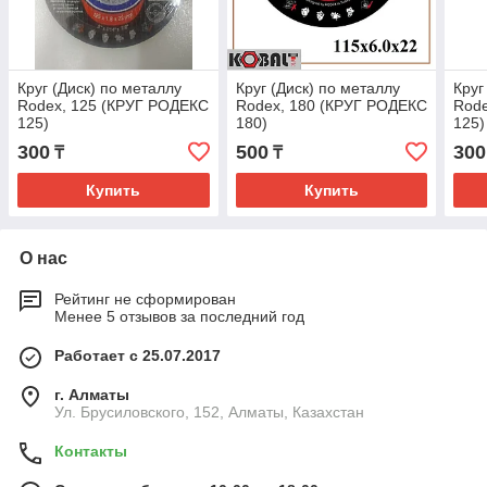
Круг (Диск) по металлу
Круг (Диск) по металлу
Круг
Rodex, 125 (КРУГ РОДЕКС
Rodex, 180 (КРУГ РОДЕКС
Rode
125)
180)
125)
300
500
300
₸
₸
Купить
Купить
О нас
Рейтинг не сформирован
Менее 5 отзывов за последний год
Работает с 25.07.2017
г. Алматы
Ул. Брусиловского, 152, Алматы, Казахстан
Контакты