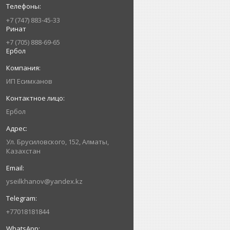
+7 (747) 883-45-33
Ринат
+7 (705) 888-69-65
Ербол
ИП Есимxанов
Ербол
Ул. Брусиловского, 152, Алматы,
Казахстан
yseilkhanov@yandex.kz
+77018181844