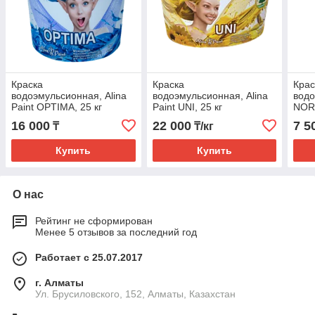
Краска
Краска
Крас
водоэмульсионная, Alina
водоэмульсионная, Alina
водо
Paint OPTIMA, 25 кг
Paint UNI, 25 кг
NORM
(интерьерная,
(интерьерная,
(Нор
16 000
22 000
7 5
₸
₸/кг
супербелая, всесезонная)
супермоющаяся,
(Оптима 25 кг)
всесезонная) (УНИ)
Купить
Купить
О нас
Рейтинг не сформирован
Менее 5 отзывов за последний год
Работает с 25.07.2017
г. Алматы
Ул. Брусиловского, 152, Алматы, Казахстан