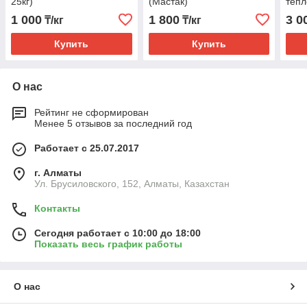
25кг)
(Мастак)
тепл
(Тер
1 000
1 800
3 0
₸/кг
₸/кг
Купить
Купить
О нас
Рейтинг не сформирован
Менее 5 отзывов за последний год
Работает с 25.07.2017
г. Алматы
Ул. Брусиловского, 152, Алматы, Казахстан
Контакты
Сегодня работает с 10:00 до 18:00
Показать весь график работы
О нас