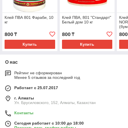
Клей ПВА 801 Фараби, 10
Клей ПВА, 801 "Стандарт"
Клей
кг
Белый дом 10 кг
NORM
(бум
(АЛ
800
800
800
₸
₸
ЭКО
Купить
Купить
О нас
Рейтинг не сформирован
Менее 5 отзывов за последний год
Работает с 25.07.2017
г. Алматы
Ул. Брусиловского, 152, Алматы, Казахстан
Контакты
Сегодня работает с 10:00 до 18:00
Показать весь график работы