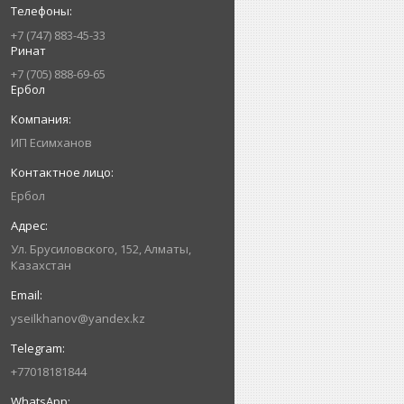
+7 (747) 883-45-33
Ринат
+7 (705) 888-69-65
Ербол
ИП Есимxанов
Ербол
Ул. Брусиловского, 152, Алматы,
Казахстан
yseilkhanov@yandex.kz
+77018181844