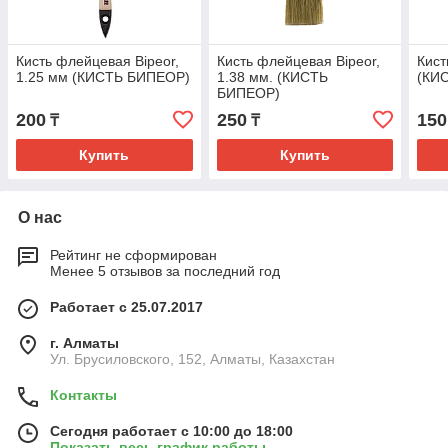
Кисть флейцевая Bipeor,
Кисть флейцевая Bipeor,
Кист
1.25 мм (КИСТЬ БИПЕОР)
1.38 мм. (КИСТЬ
(КИ
БИПЕОР)
200
250
150
₸
₸
Купить
Купить
О нас
Рейтинг не сформирован
Менее 5 отзывов за последний год
Работает с 25.07.2017
г. Алматы
Ул. Брусиловского, 152, Алматы, Казахстан
Контакты
Сегодня работает с 10:00 до 18:00
Показать весь график работы