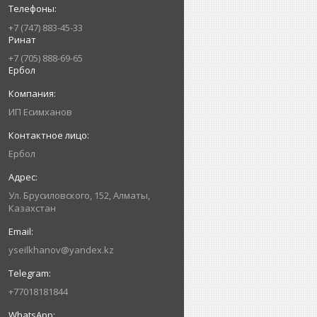
+7 (747) 883-45-33
Ринат
+7 (705) 888-69-65
Ербол
ИП Есимxанов
Ербол
Ул. Брусиловского, 152, Алматы,
Казахстан
yseilkhanov@yandex.kz
+77018181844