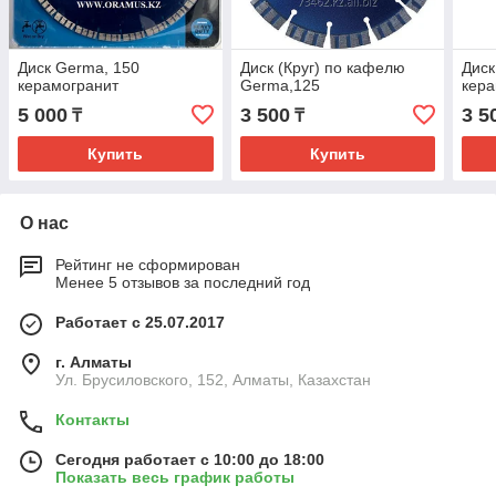
Диск Germa, 150
Диск (Круг) по кафелю
Диск
керамогранит
Germa,125
кера
5 000
3 500
3 5
₸
₸
Купить
Купить
О нас
Рейтинг не сформирован
Менее 5 отзывов за последний год
Работает с 25.07.2017
г. Алматы
Ул. Брусиловского, 152, Алматы, Казахстан
Контакты
Сегодня работает с 10:00 до 18:00
Показать весь график работы