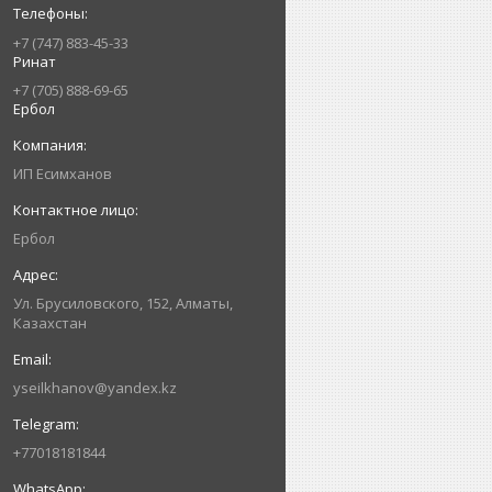
+7 (747) 883-45-33
Ринат
+7 (705) 888-69-65
Ербол
ИП Есимxанов
Ербол
Ул. Брусиловского, 152, Алматы,
Казахстан
yseilkhanov@yandex.kz
+77018181844