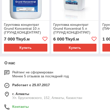
Грунтовка концентрат
Грунтовка концентрат
Грун
Grund Konсentrat 10 л
Grund Konсentrat 5 л
(ПА
(ГРУНД КОНЦЕНТРАТ)
(ГРУНД КОНЦЕНТРАТ)
7 000
6 000
1 0
₸/куб.м
₸/куб.м
Купить
Купить
О нас
Рейтинг не сформирован
Менее 5 отзывов за последний год
Работает с 25.07.2017
г. Алматы
Ул. Брусиловского, 152, Алматы, Казахстан
Контакты