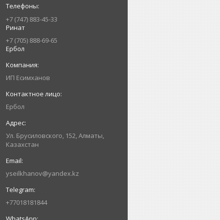
+7 (747) 883-45-33
Ринат
+7 (705) 888-69-65
Ербол
ИП Есимxанов
Ербол
Ул. Брусиловского, 152, Алматы,
Казахстан
yseilkhanov@yandex.kz
+77018181844