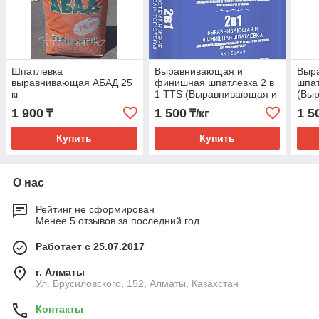
Шпатлевка
Выравнивающая и
Выр
выравнивающая АБАД 25
финишная шпатлевка 2 в
шпат
кг
1 TTS (Выравнивающая и
(Вы
финишная шпатлевка 2 в
шпат
1 900
1 500
1 5
₸
₸/кг
1 ТТС)
Купить
Купить
О нас
Рейтинг не сформирован
Менее 5 отзывов за последний год
Работает с 25.07.2017
г. Алматы
Ул. Брусиловского, 152, Алматы, Казахстан
Контакты