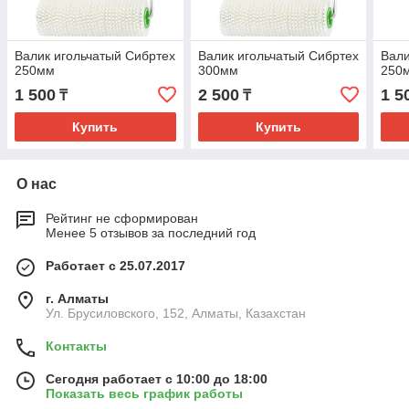
Валик игольчатый Сибртех
Валик игольчатый Сибртех
Вали
250мм
300мм
250
1 500
2 500
1 5
₸
₸
Купить
Купить
О нас
Рейтинг не сформирован
Менее 5 отзывов за последний год
Работает с 25.07.2017
г. Алматы
Ул. Брусиловского, 152, Алматы, Казахстан
Контакты
Сегодня работает с 10:00 до 18:00
Показать весь график работы