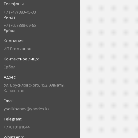
+7 (747) 883-45-33
Ринат
+7 (705) 888-69-65
Ербол
ИП Есимxанов
Ербол
Ул. Брусиловского, 152, Алматы,
Казахстан
yseilkhanov@yandex.kz
+77018181844