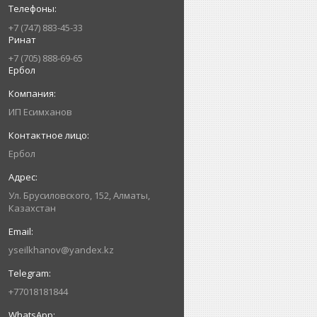
+7 (747) 883-45-33
Ринат
+7 (705) 888-69-65
Ербол
ИП Есимxанов
Ербол
Ул. Брусиловского, 152, Алматы,
Казахстан
yseilkhanov@yandex.kz
+77018181844