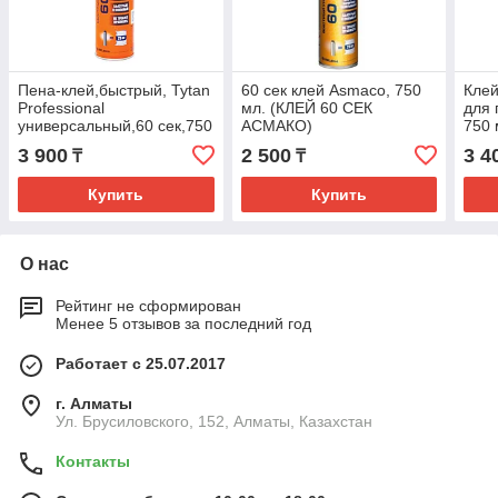
Пена-клей,быстрый, Tytan
60 сек клей Asmaco, 750
Клей
Professional
мл. (КЛЕЙ 60 СЕК
для 
универсальный,60 сек,750
АСМАКО)
750
мл (ПЕНА КЛЕЙ ТИТАН 60
3 900
2 500
3 4
₸
₸
СЕК)
Купить
Купить
О нас
Рейтинг не сформирован
Менее 5 отзывов за последний год
Работает с 25.07.2017
г. Алматы
Ул. Брусиловского, 152, Алматы, Казахстан
Контакты