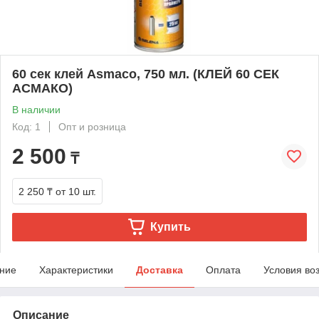
60 сек клей Asmaco, 750 мл. (КЛЕЙ 60 СЕК
АСМАКО)
В наличии
Код: 1
Опт и розница
2 500
₸
2 250 ₸
от 10 шт.
Купить
ние
Характеристики
Доставка
Оплата
Условия во
Описание