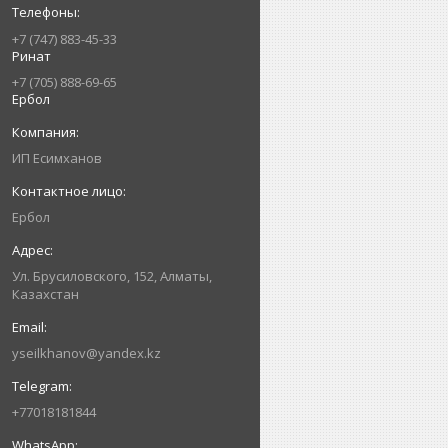
+7 (747) 883-45-33
Ринат
+7 (705) 888-69-65
Ербол
ИП Есимxанов
Ербол
Ул. Брусиловского, 152, Алматы,
Казахстан
yseilkhanov@yandex.kz
+77018181844