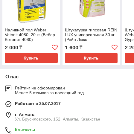
Наливной пол Weber
Штукатурка гипсовая REIN
Штук
Vetonit 4080, 20 кг (Вебер
LUX универсальная 30 кг
Webe
Ветонит 4080)
(Рейн Люкс
Gyps
Универсальная)
Вебе
2 000
1 600
2 2
₸
₸
Купить
Купить
О нас
Рейтинг не сформирован
Менее 5 отзывов за последний год
Работает с 25.07.2017
г. Алматы
Ул. Брусиловского, 152, Алматы, Казахстан
Контакты