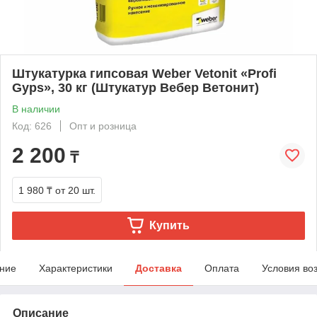
Штукатурка гипсовая Weber Vetonit «Profi
Gyps», 30 кг (Штукатур Вебер Ветонит)
В наличии
Код: 626
Опт и розница
2 200
₸
1 980 ₸
от 20 шт.
Купить
ние
Характеристики
Доставка
Оплата
Условия во
Описание