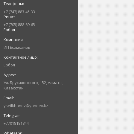
+7 (747) 883-45-33
Ринат
+7 (705) 888-69-65
Ербол
ИП Есимxанов
Ербол
Ул. Брусиловского, 152, Алматы,
Казахстан
yseilkhanov@yandex.kz
+77018181844