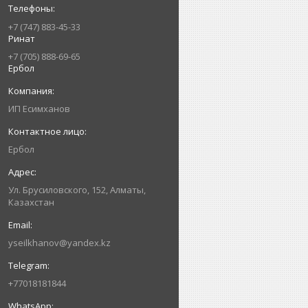
+7 (747) 883-45-33
Ринат
+7 (705) 888-69-65
Ербол
ИП Есимxанов
Ербол
Ул. Брусиловского, 152, Алматы,
Казахстан
yseilkhanov@yandex.kz
+77018181844