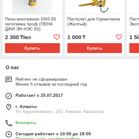
Пена монтажная GNS 65
Пистолет для Герметиков
Пист
лето/зима проф (ПЕНА
(Желтый)
Эксп
ДЖИ ЭН НЭС 65)
2 300
1 000
1 5
₸/мл
₸
Купить
Купить
О нас
Рейтинг не сформирован
Менее 5 отзывов за последний год
Работает с 25.07.2017
г. Алматы
Ул. Брусиловского, 152, Алматы, Казахстан
Контакты
Сегодня работает с 10:00 до 18:00
Показать весь график работы