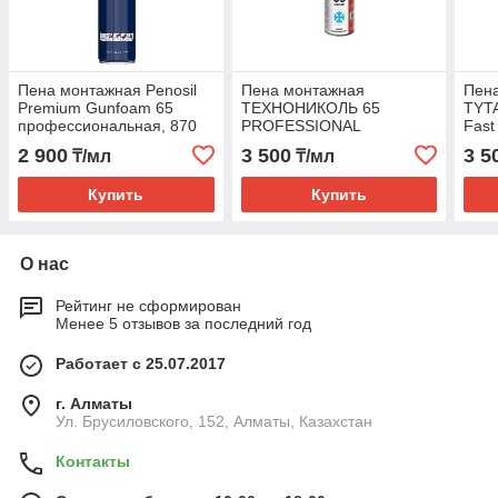
Пена монтажная Penosil
Пена монтажная
Пен
Premium Gunfoam 65
ТЕХНОНИКОЛЬ 65
TYTA
профессиональная, 870
PROFESSIONAL
Fast
мл (ПЕНА ПЕНОСИЛ 65)
всесезонная, 1000 мл
ТИТ
2 900
3 500
3 5
₸/мл
₸/мл
(ПЕНА ТЕХНОНИКОЛЬ
65)
Купить
Купить
О нас
Рейтинг не сформирован
Менее 5 отзывов за последний год
Работает с 25.07.2017
г. Алматы
Ул. Брусиловского, 152, Алматы, Казахстан
Контакты