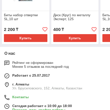
Биты набор отвертки
Диск (Круг) по металлу
Биты
SL,10 шт
Эксперт, 125
SL,1
2 200
400
2 2
₸
₸
Купить
Купить
О нас
Рейтинг не сформирован
Менее 5 отзывов за последний год
Работает с 25.07.2017
г. Алматы
Ул. Брусиловского, 152, Алматы, Казахстан
Контакты
Сегодня работает с 10:00 до 18:00
Показать весь график работы